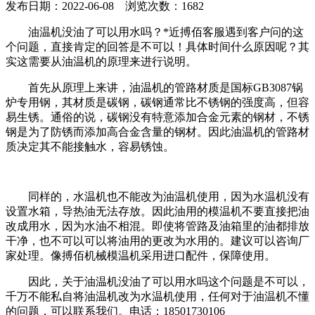
发布日期：2022-06-08 浏览次数：1682
油温机没油了可以用水吗？*近搏佰客服遇到客户问的这
个问题，直接肯定的回答是不可以！具体时间什么原因呢？其
实这需要从油温机的原理来进行说明。
首先从原理上来讲，油温机的管路材质是国标GB3087锅
炉专用钢，其材质是碳钢，碳钢通常比不锈钢的强度高，但容
易生锈。通俗的说，碳钢没有特意添加合金元素的钢材，不锈
钢是为了防锈而添加高合金含量的钢材。因此油温机的管路材
质决定其不能接触水，容易锈蚀。
同样的，水温机也不能改为油温机使用，因为水温机没有
设置水箱，导热油无法存放。因此油用的模温机不要直接把油
改成用水，因为水油不相混。即使将管路及油箱里的油都排放
干净，也不可以可以将油用的更改为水用的。建议可以咨询厂
家处理。像搏佰机械模温机采用进口配件，保障使用。
因此，关于油温机没油了可以用水吗这个问题是不可以，
千万不能私自将油温机改为水温机使用，任何对于油温机不懂
的问题，可以联系我们。电话：18501730106