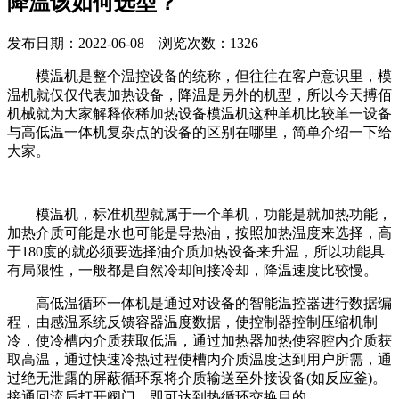
降温该如何选型？
发布日期：2022-06-08 浏览次数：1326
模温机是整个温控设备的统称，但往往在客户意识里，模
温机就仅仅代表加热设备，降温是另外的机型，所以今天搏佰
机械就为大家解释依稀加热设备模温机这种单机比较单一设备
与高低温一体机复杂点的设备的区别在哪里，简单介绍一下给
大家。
模温机，标准机型就属于一个单机，功能是就加热功能，
加热介质可能是水也可能是导热油，按照加热温度来选择，高
于180度的就必须要选择油介质加热设备来升温，所以功能具
有局限性，一般都是自然冷却间接冷却，降温速度比较慢。
高低温循环一体机是通过对设备的智能温控器进行数据编
程，由感温系统反馈容器温度数据，使控制器控制压缩机制
冷，使冷槽内介质获取低温，通过加热器加热使容腔内介质获
取高温，通过快速冷热过程使槽内介质温度达到用户所需，通
过绝无泄露的屏蔽循环泵将介质输送至外接设备(如反应釜)。
接通回流后打开阀门，即可达到热循环交换目的。