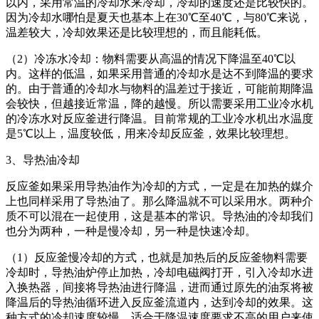
以内，采用常温的冷却水来冷却，冷却的速度还是比较快的。
因为冷却水哪怕是夏天也基本上在30℃至40℃，与80℃来说，
温差较大，冷却效果还是比较理想的，而且能耗低。
（2）冷冻水冷却：物料需要从高温的情况下降温至40℃以
内。这样的低温，如果采用普通的冷却水是达不到降温的要求
的。由于普通的冷却水与物料的温差过于接近，可能前期降温
会较快，但越接近常温，降的越慢。所以需要采用工业冷水机
的冷冻水对反应釜进行降温。目前常规的工业冷水机出水温度
是5℃以上，温度较低，用来冷却反应釜，效果比较理想。
3、导热油冷却
反应釜如果采用导热油作为冷却的方式，一定是在加热的媒介
上也同样采用了导热油了。那么降温就不可以采用水。两种介
质不可以混在一起使用，这是基本的常识。导热油的冷却我们
也分为两种，一种是慢冷却，另一种是快速冷却。
（1）反应釜慢冷却的方式，也就是加热后的反应釜物料需要
冷却时，导热油炉停止加热，冷却电磁阀打开，引入冷却水进
入换热器，间接将导热油进行降温，进而通过原先的油泵将被
降温后的导热油循环进入反应釜流道内，达到冷却的效果。这
种方式的冷却速度较慢。适合于降温速度要求不高的用户来使